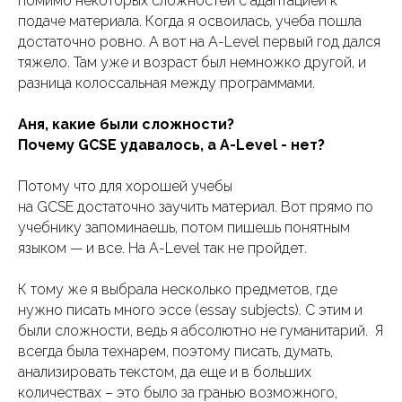
помимо некоторых сложностей с адаптацией к
подаче материала. Когда я освоилась, учеба пошла
достаточно ровно. А вот на A-Level первый год дался
тяжело. Там уже и возраст был немножко другой, и
разница колоссальная между программами.
Аня, какие были сложности?
Почему GCSE удавалось, а A-Level - нет?
Потому что для хорошей учебы
на GCSE достаточно заучить материал. Вот прямо по
учебнику запоминаешь, потом пишешь понятным
языком — и все. На A-Level так не пройдет.
К тому же я выбрала несколько предметов, где
нужно писать много эссе (essay subjects). С этим и
были сложности, ведь я абсолютно не гуманитарий. Я
всегда была технарем, поэтому писать, думать,
анализировать текстом, да еще и в больших
количествах – это было за гранью возможного,