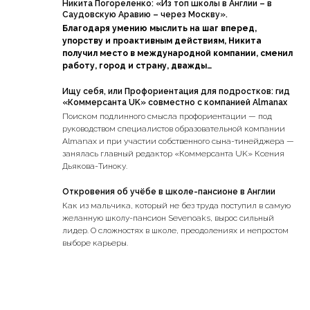
Никита Погореленко: «Из топ школы в Англии – в
Саудовскую Аравию – через Москву».
Благодаря умению мыслить на шаг вперед,
упорству и проактивным действиям, Никита
получил место в международной компании, сменил
работу, город и страну, дважды…
Ищу себя, или Профориентация для подростков: гид
«Коммерсанта UK» совместно с компанией Almanax
Поиском подлинного смысла профориентации — под
руководством специалистов образовательной компании
Almanax и при участии собственного сына-тинейджера —
занялась главный редактор «Коммерсанта UK» Ксения
Дьякова-Тиноку.
Откровения об учёбе в школе-пансионе в Англии
Как из мальчика, который не без труда поступил в самую
желанную школу-пансион Sevenoaks, вырос сильный
лидер. О сложностях в школе, преодолениях и непростом
выборе карьеры.