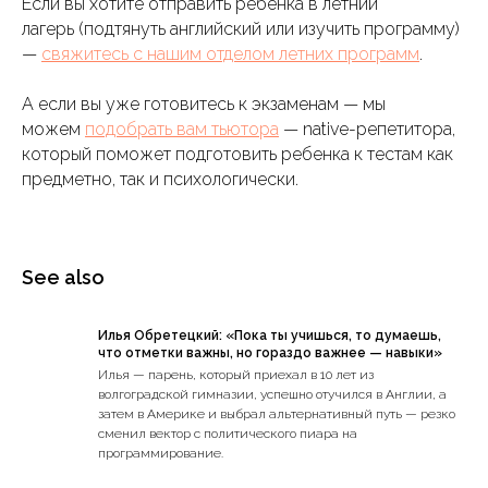
Если вы хотите отправить ребенка в летний
лагерь (подтянуть английский или изучить программу)
—
свяжитесь с нашим отделом летних программ
.
А если вы уже готовитесь к экзаменам — мы
можем
подобрать вам тьютора
— native-репетитора,
который поможет подготовить ребенка к тестам как
предметно, так и психологически.
See also
Илья Обретецкий: «Пока ты учишься, то думаешь,
что отметки важны, но гораздо важнее — навыки»
Илья — парень, который приехал в 10 лет из
волгоградской гимназии, успешно отучился в Англии, а
затем в Америке и выбрал альтернативный путь — резко
сменил вектор с политического пиара на
программирование.