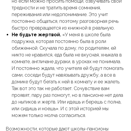
но если можно просить помощи, озвучивать свои
тредности и не тратить время сомнения,
переживания или недопонимание. Это учит
постоянно общаться, поэтому разговорная речь
быстро превращается из книжной в реальную.
Не будьте жертвой.
«У меня в школе была
подружка, которая постоянно была в роли
обиженной. Скучала по дому, по родителям, ей
никто не нравился, еда была не вкусная, хныкала в
комнате, англичане дураки, в уроках не понимала.
И постоянно ждала, что учителя ей будут помогать
сами, соседи будут навязывать дружбу, а все в
домике будут бегать к ней в комнату и ее жалеть.
Так вот это так не работает. Сочувствие вам
проявят, пару раз помогут, но в пансионе нет дела
до нытиков и жертв. Или идешь и берешь с полна,
или сидишь и ноешь». И с этой историей мы
можем только молча согласиться.
Возможности, которые дают школы-пансионы