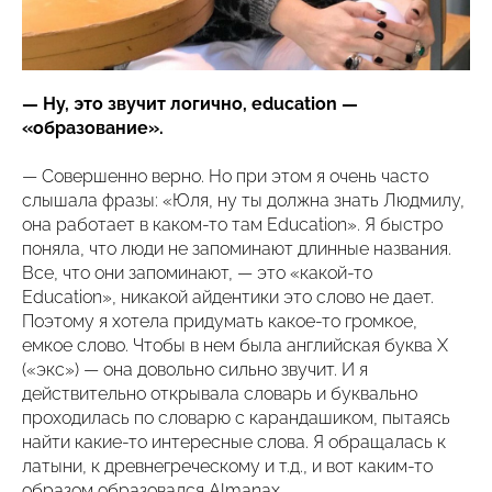
— Ну, это звучит логично, education —
«образование».
— Совершенно верно. Но при этом я очень часто
слышала фразы: «Юля, ну ты должна знать Людмилу,
она работает в каком-то там Education». Я быстро
поняла, что люди не запоминают длинные названия.
Все, что они запоминают, — это «какой-то
Еducation», никакой айдентики это слово не дает.
Поэтому я хотела придумать какое-то громкое,
емкое слово. Чтобы в нем была английская буква Х
(«экс») — она довольно сильно звучит. И я
действительно открывала словарь и буквально
проходилась по словарю с карандашиком, пытаясь
найти какие-то интересные слова. Я обращалась к
латыни, к древнегреческому и т.д., и вот каким-то
образом образовался Almanax.